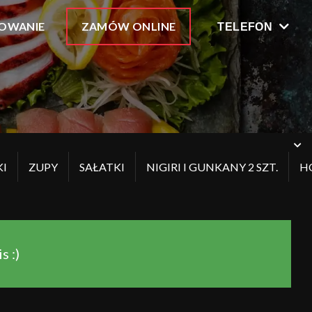
OWANIE
ZAMÓW ONLINE
TELEFON
I
ZUPY
SAŁATKI
NIGIRI I GUNKANY 2 SZT.
H
 :)