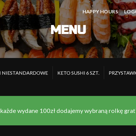
HAPPY HOURS
LOG
MENU
I NIESTANDARDOWE
KETO SUSHI 6 SZT.
PRZYSTAWK
 każde wydane 100zł dodajemy wybraną rolkę gratis