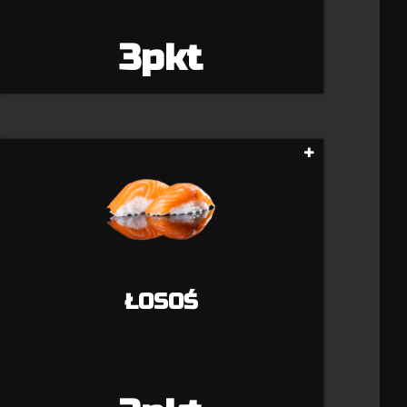
3pkt
ŁOSOŚ