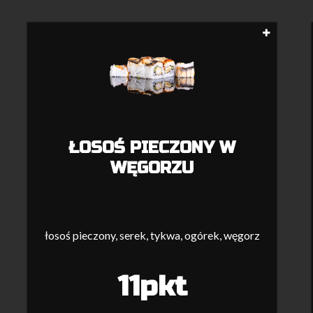
ŁOSOŚ PIECZONY W
WĘGORZU
łosoś pieczony, serek, tykwa, ogórek, węgorz
11pkt