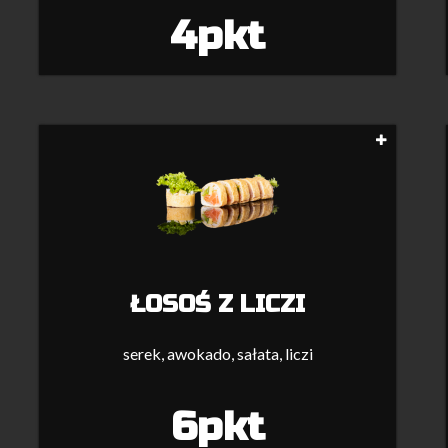
4pkt
ŁOSOŚ Z LICZI
serek, awokado, sałata, liczi
6pkt